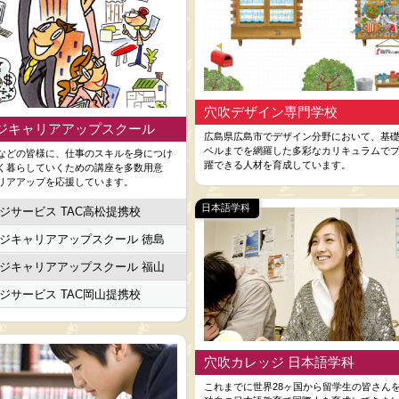
穴吹デザイン専門学校
ジキャリアアップスクール
広島県広島市でデザイン分野において、基
ベルまでを網羅した多彩なカリキュラムで
などの皆様に、仕事のスキルを身につけ
躍できる人材を育成しています。
く暮らしていくための講座を多数用意
リアアップを応援しています。
日本語学科
ジサービス TAC高松提携校
ジキャリアアップスクール 徳島
ジキャリアアップスクール 福山
ジサービス TAC岡山提携校
穴吹カレッジ 日本語学科
これまでに世界28ヶ国から留学生の皆さん