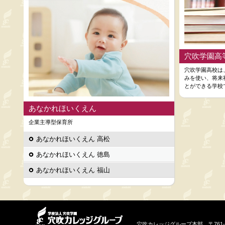
穴吹学園高
穴吹学園高校は
みを使い、将来
とができる学校
あなかれほいくえん
企業主導型保育所
あなかれほいくえん 高松
あなかれほいくえん 徳島
あなかれほいくえん 福山
穴吹カレッジグループ本部 〒761-0