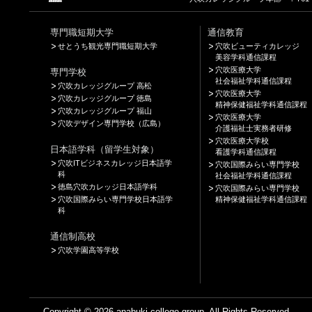
専門職短期大学
通信教育
せとうち観光専門職短期大学
穴吹ビューティカレッジ
美容学科通信課程
穴吹医療大学
専門学校
社会福祉学科通信課程
穴吹カレッジグループ 高松
穴吹医療大学
穴吹カレッジグループ 徳島
精神保健福祉学科通信課程
穴吹カレッジグループ 福山
穴吹医療大学
穴吹デザイン専門学校（広島）
介護福祉士実務者研修
穴吹医療大学校
日本語学科（留学生対象）
看護学科通信課程
穴吹ITビジネスカレッジ日本語学
穴吹国際みらい専門学校
科
社会福祉学科通信課程
徳島穴吹カレッジ日本語学科
穴吹国際みらい専門学校
穴吹国際みらい専門学校日本語学
精神保健福祉学科通信課程
科
通信制高校
穴吹学園高等学校
Copyright © 2026 anabuki college group. All Rights Reserved.